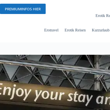
Zum
Inhalt
PREMIUMINFOS HIER
Menü
springen
Erotik R
Erotravel
Erotik Reisen
Kurzurlaub