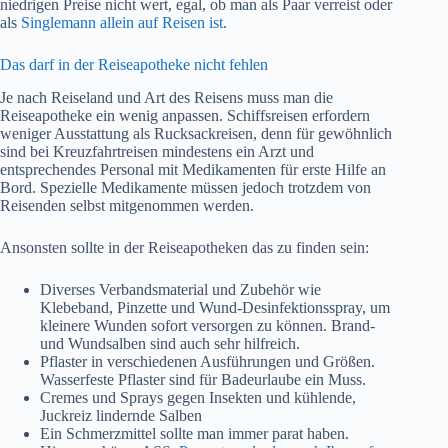
niedrigen Preise nicht wert, egal, ob man als Paar verreist oder
als
Singlemann allein auf Reisen ist
.
Das darf in der Reiseapotheke nicht fehlen
Je nach Reiseland und Art des Reisens muss man die
Reiseapotheke ein wenig anpassen. Schiffsreisen erfordern
weniger Ausstattung als Rucksackreisen, denn für gewöhnlich
sind bei Kreuzfahrtreisen mindestens ein Arzt und
entsprechendes Personal mit Medikamenten für erste Hilfe an
Bord. Spezielle Medikamente müssen jedoch trotzdem von
Reisenden selbst mitgenommen werden.
Ansonsten sollte in der Reiseapotheken das zu finden sein:
Diverses Verbandsmaterial und Zubehör wie
Klebeband, Pinzette und Wund-Desinfektionsspray, um
kleinere Wunden sofort versorgen zu können. Brand-
und Wundsalben sind auch sehr hilfreich.
Pflaster in verschiedenen Ausführungen und Größen.
Wasserfeste Pflaster sind für Badeurlaube ein Muss.
Cremes und Sprays gegen Insekten und kühlende,
Juckreiz lindernde Salben
Ein Schmerzmittel sollte man immer parat haben.