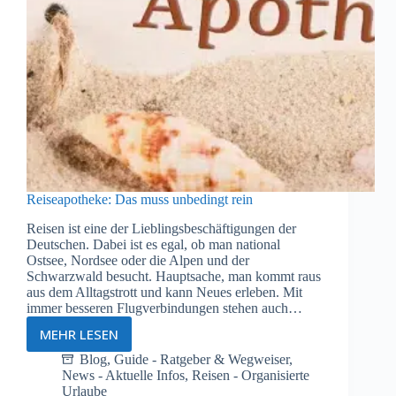
Reiseapotheke: Das muss unbedingt rein
Reisen ist eine der Lieblingsbeschäftigungen der
Deutschen. Dabei ist es egal, ob man national
Ostsee, Nordsee oder die Alpen und der
Schwarzwald besucht. Hauptsache, man kommt raus
aus dem Alltagstrott und kann Neues erleben. Mit
immer besseren Flugverbindungen stehen auch…
MEHR LESEN
Reiseapotheke:
Das
Blog
,
Guide - Ratgeber & Wegweiser
,
News - Aktuelle Infos
,
Reisen - Organisierte
muss
Urlaube
unbedingt