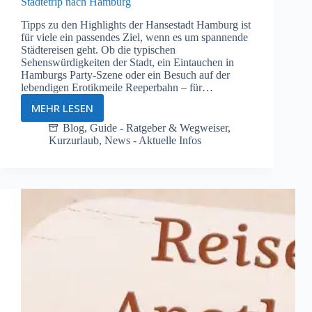
Städtetrip nach Hamburg
Tipps zu den Highlights der Hansestadt Hamburg ist
für viele ein passendes Ziel, wenn es um spannende
Städtereisen geht. Ob die typischen
Sehenswürdigkeiten der Stadt, ein Eintauchen in
Hamburgs Party-Szene oder ein Besuch auf der
lebendigen Erotikmeile Reeperbahn – für…
MEHR LESEN
Städtetrip
nach
Blog
,
Guide - Ratgeber & Wegweiser
,
Kurzurlaub
,
News - Aktuelle Infos
Hamburg