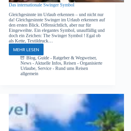
Das internationale Swinger Symbol
Gleichgesinnte im Urlaub erkennen – und nicht nur
da! Gleichgesinnte Swinger im Urlaub erkennen auf
den ersten Blick. Offensichtlich, aber nur für
Eingeweihte. Ein elegantes Symbol, unauffällig und
doch ein Zeichen: The Swinger Symbol ! Egal ob
als Kette, Textildruck…
MEHR LESEN
Das
internationale
Blog
,
Guide - Ratgeber & Wegweiser
,
News - Aktuelle Infos
,
Reisen - Organisierte
Swinger
Urlaube
,
Service - Rund ums Reisen
Symbol
allgemein