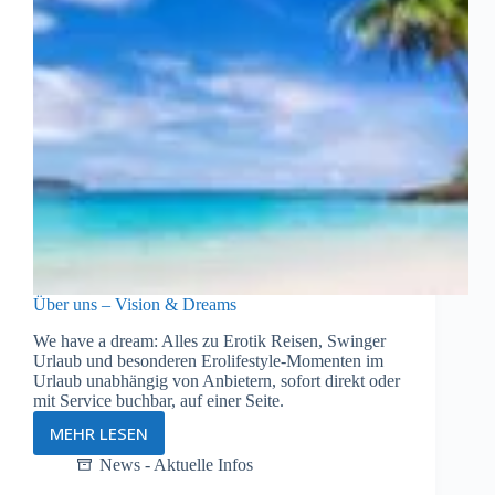
Über uns – Vision & Dreams
We have a dream: Alles zu Erotik Reisen, Swinger
Urlaub und besonderen Erolifestyle-Momenten im
Urlaub unabhängig von Anbietern, sofort direkt oder
mit Service buchbar, auf einer Seite.
MEHR LESEN
Über
uns
News - Aktuelle Infos
–