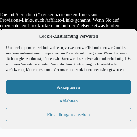
Die mit Sternchen (*) gekennzeichneten Links sind
Provisions-Links, auch Affiliate-Links genannt. Wenn Sie auf
einen solchen Link klicken und auf der Zielseite etwas kaufen,
bekommen wir vom betreffenden Anbieter oder Online-Shop
Cookie-Zustimmung verwalten
eine Vermittlerprovision. Es entstehen für Sie keine Nachteile
beim Kauf oder beim Preis, manchmal wird es dadurch sogar
etwas günstiger.
Um dir ein optimales Erlebnis zu bieten, verwenden wir Technologien wie Cookies,
um Geräteinformationen zu speichern und/oder darauf zuzugreifen. Wenn du diesen
Technologien zustimmst, können wir Daten wie das Surfverhalten oder eindeutige IDs
auf dieser Website verarbeiten. Wenn du deine Zustimmung nicht erteilst oder
Jugendschutz
zurückziehst, können bestimmte Merkmale und Funktionen beeinträchtigt werden.
Akzeptieren
Copyright © 2026 Erotravel - Realisierung Webdesign
Ablehnen
ITenergy Achim Wagner
Einstellungen ansehen
Impressum
Datenschutz
Cookie-Richtlinie
Deutsch