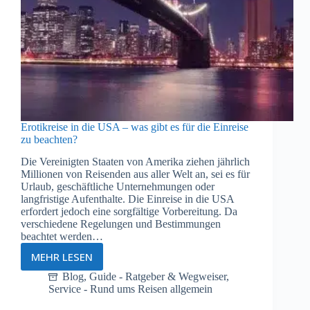
Erotikreise in die USA – was gibt es für die Einreise
zu beachten?
Die Vereinigten Staaten von Amerika ziehen jährlich
Millionen von Reisenden aus aller Welt an, sei es für
Urlaub, geschäftliche Unternehmungen oder
langfristige Aufenthalte. Die Einreise in die USA
erfordert jedoch eine sorgfältige Vorbereitung. Da
verschiedene Regelungen und Bestimmungen
beachtet werden…
MEHR LESEN
Erotikreise
in
Blog
,
Guide - Ratgeber & Wegweiser
,
Service - Rund ums Reisen allgemein
die
USA