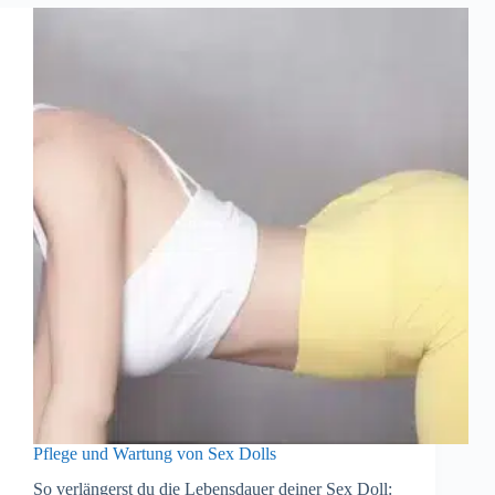
ein
Spielzeug
Pflege und Wartung von Sex Dolls
So verlängerst du die Lebensdauer deiner Sex Doll: