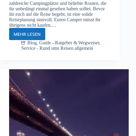
zahlreiche Campingplätze und beliebte Routen, die
ihr unbedingt einmal gesehen haben solltet. Bevor
ihr euch auf die Reise begebt, ist eine solide
Reiseplanung sinnvoll. Euren Camper müsst ihr
übrigens nicht kaufen,…
MEHR LESEN
Die
besten
Blog
,
Guide - Ratgeber & Wegweiser
,
Service - Rund ums Reisen allgemein
Camper-
Routenvorschläge
für
Kanada