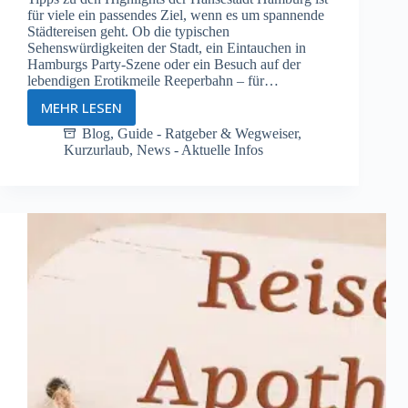
für viele ein passendes Ziel, wenn es um spannende
Städtereisen geht. Ob die typischen
Sehenswürdigkeiten der Stadt, ein Eintauchen in
Hamburgs Party-Szene oder ein Besuch auf der
lebendigen Erotikmeile Reeperbahn – für…
MEHR LESEN
Städtetrip
nach
Blog
,
Guide - Ratgeber & Wegweiser
,
Kurzurlaub
,
News - Aktuelle Infos
Hamburg