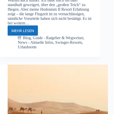
Warum auch immer: Ich hatte mich bis dato
standhaft geweigert, über den „großen Teich“ zu
fliegen. Aber meine Hedonism II Resort Erfahrung
zeigt – die lange Flugzeit ist zu vernachlässigen,
sämtliche Vorurteile haben sich nicht bestätigt. Es ist
bei weitem…
MEHR LESEN
Hedonism
II
Blog
,
Guide - Ratgeber & Wegweiser
,
News - Aktuelle Infos
,
Swinger-Resorts
,
Resort
Urlaubsorte
Jamaica
–
ein
erotischer
Urlaub
in
der
Karibik