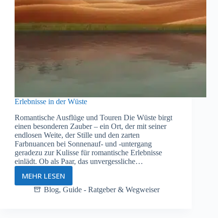
Erlebnisse in der Wüste
Romantische Ausflüge und Touren Die Wüste birgt
einen besonderen Zauber – ein Ort, der mit seiner
endlosen Weite, der Stille und den zarten
Farbnuancen bei Sonnenauf- und -untergang
geradezu zur Kulisse für romantische Erlebnisse
einlädt. Ob als Paar, das unvergessliche…
MEHR LESEN
Erlebnisse
in
Blog
,
Guide - Ratgeber & Wegweiser
der
Wüste