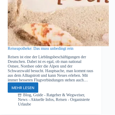
Reiseapotheke: Das muss unbedingt rein
Reisen ist eine der Lieblingsbeschäftigungen der
Deutschen. Dabei ist es egal, ob man national
Ostsee, Nordsee oder die Alpen und der
Schwarzwald besucht. Hauptsache, man kommt raus
aus dem Alltagstrott und kann Neues erleben. Mit
immer besseren Flugverbindungen stehen auch…
MEHR LESEN
Reiseapotheke:
Das
Blog
,
Guide - Ratgeber & Wegweiser
,
News - Aktuelle Infos
,
Reisen - Organisierte
muss
Urlaube
unbedingt
rein