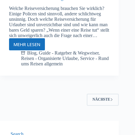
Welche Reiseversicherung brauchen Sie wirklich?
Einige Policen sind sinnvoll, andere schlichtweg
unsinnig. Doch welche Reiseversicherung für
Urlauber sind unverzichtbar sind und wie kann man
bares Geld sparen? „Wenn einer eine Reise tut“ stellt
sich unweigerlich auch die Frage nach einer…
MEHR LESEN
Sicher
reisen
Blog
,
Guide - Ratgeber & Wegweiser
,
Reisen - Organisierte Urlaube
,
Service - Rund
–
ums Reisen allgemein
Versicherungen
NÄCHSTE
Search