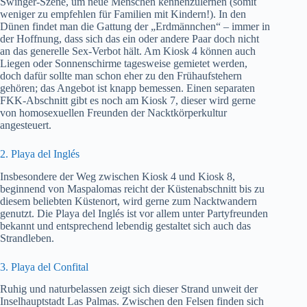
Swinger-Szene, um neue Menschen kennenzulernen (somit
weniger zu empfehlen für Familien mit Kindern!). In den
Dünen findet man die Gattung der „Erdmännchen“ – immer in
der Hoffnung, dass sich das ein oder andere Paar doch nicht
an das generelle Sex-Verbot hält. Am Kiosk 4 können auch
Liegen oder Sonnenschirme tagesweise gemietet werden,
doch dafür sollte man schon eher zu den Frühaufstehern
gehören; das Angebot ist knapp bemessen. Einen separaten
FKK-Abschnitt gibt es noch am Kiosk 7, dieser wird gerne
von homosexuellen Freunden der Nacktkörperkultur
angesteuert.
2. Playa del Inglés
Insbesondere der Weg zwischen Kiosk 4 und Kiosk 8,
beginnend von Maspalomas reicht der Küstenabschnitt bis zu
diesem beliebten Küstenort, wird gerne zum Nacktwandern
genutzt. Die Playa del Inglés ist vor allem unter Partyfreunden
bekannt und entsprechend lebendig gestaltet sich auch das
Strandleben.
3. Playa del Confital
Ruhig und naturbelassen zeigt sich dieser Strand unweit der
Inselhauptstadt Las Palmas. Zwischen den Felsen finden sich