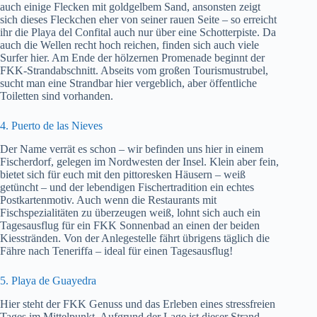
auch einige Flecken mit goldgelbem Sand, ansonsten zeigt
sich dieses Fleckchen eher von seiner rauen Seite – so erreicht
ihr die Playa del Confital auch nur über eine Schotterpiste. Da
auch die Wellen recht hoch reichen, finden sich auch viele
Surfer hier. Am Ende der hölzernen Promenade beginnt der
FKK-Strandabschnitt. Abseits vom großen Tourismustrubel,
sucht man eine Strandbar hier vergeblich, aber öffentliche
Toiletten sind vorhanden.
4. Puerto de las Nieves
Der Name verrät es schon – wir befinden uns hier in einem
Fischerdorf, gelegen im Nordwesten der Insel. Klein aber fein,
bietet sich für euch mit den pittoresken Häusern – weiß
getüncht – und der lebendigen Fischertradition ein echtes
Postkartenmotiv. Auch wenn die Restaurants mit
Fischspezialitäten zu überzeugen weiß, lohnt sich auch ein
Tagesausflug für ein FKK Sonnenbad an einen der beiden
Kiesstränden. Von der Anlegestelle fährt übrigens täglich die
Fähre nach Teneriffa – ideal für einen Tagesausflug!
5. Playa de Guayedra
Hier steht der FKK Genuss und das Erleben eines stressfreien
Tages im Mittelpunkt. Aufgrund der Lage ist dieser Strand