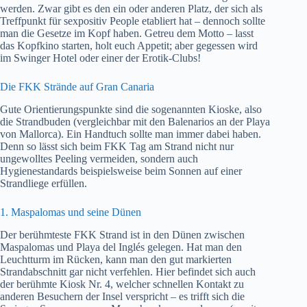
werden. Zwar gibt es den ein oder anderen Platz, der sich als
Treffpunkt für sexpositiv People etabliert hat – dennoch sollte
man die Gesetze im Kopf haben. Getreu dem Motto – lasst
das Kopfkino starten, holt euch Appetit; aber gegessen wird
im Swinger Hotel oder einer der Erotik-Clubs!
Die FKK Strände auf Gran Canaria
Gute Orientierungspunkte sind die sogenannten Kioske, also
die Strandbuden (vergleichbar mit den Balenarios an der Playa
von Mallorca). Ein Handtuch sollte man immer dabei haben.
Denn so lässt sich beim FKK Tag am Strand nicht nur
ungewolltes Peeling vermeiden, sondern auch
Hygienestandards beispielsweise beim Sonnen auf einer
Strandliege erfüllen.
1. Maspalomas und seine Dünen
Der berühmteste FKK Strand ist in den Dünen zwischen
Maspalomas und Playa del Inglés gelegen. Hat man den
Leuchtturm im Rücken, kann man den gut markierten
Strandabschnitt gar nicht verfehlen. Hier befindet sich auch
der berühmte Kiosk Nr. 4, welcher schnellen Kontakt zu
anderen Besuchern der Insel verspricht – es trifft sich die