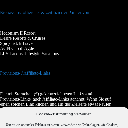
Erotravel ist offizieller & zertifizierter Partner von
Hedonism II Resort
Desire Resorts & Cruises
Spicymatch Travel
AGN Cap d' Agde
LLV Luxury Lifestyle Vacations
Provisions- / Affiliate-Links
Die mit Sternchen (*) gekennzeichneten Links sind
Provisions-Links, auch Affiliate-Links genannt. Wenn Sie auf
einen solchen Link klicken und auf der Zielseite etwas kaufen,
bekommen wir vom betreffenden Anbieter oder Online-Shop
Cookie-Zustimmung verwalten
eine Vermittlerprovision. Es entstehen für Sie keine Nachteile
beim Kauf oder beim Preis, manchmal wird es dadurch sogar
etwas günstiger.
Um dir ein optimales Erlebnis zu bieten, verwenden wir Technologien wie Cookies,