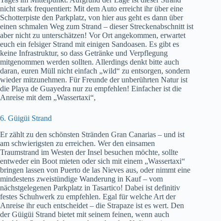
nicht stark frequentiert: Mit dem Auto erreicht ihr über eine
Schotterpiste den Parkplatz, von hier aus geht es dann über
einen schmalen Weg zum Strand – dieser Streckenabschnitt ist
aber nicht zu unterschätzen! Vor Ort angekommen, erwartet
euch ein felsiger Strand mit einigen Sandoasen. Es gibt es
keine Infrastruktur, so dass Getränke und Verpflegung
mitgenommen werden sollten. Allerdings denkt bitte auch
daran, euren Müll nicht einfach „wild“ zu entsorgen, sondern
wieder mitzunehmen. Für Freunde der unberührten Natur ist
die Playa de Guayedra nur zu empfehlen! Einfacher ist die
Anreise mit dem „Wassertaxi“,
6. Güigüi Strand
Er zählt zu den schönsten Stränden Gran Canarias – und ist
am schwierigsten zu erreichen. Wer den einsamen
Traumstrand im Westen der Insel besuchen möchte, sollte
entweder ein Boot mieten oder sich mit einem „Wassertaxi“
bringen lassen von Puerto de las Nieves aus, oder nimmt eine
mindestens zweistündige Wanderung in Kauf – vom
nächstgelegenen Parkplatz in Tasartico! Dabei ist definitiv
festes Schuhwerk zu empfehlen. Egal für welche Art der
Anreise ihr euch entscheidet – die Strapaze ist es wert. Den
der Güigüi Strand bietet mit seinem feinen, wenn auch