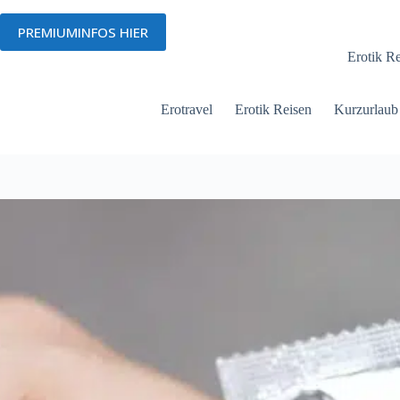
Zum
Inhalt
PREMIUMINFOS HIER
Menü
springen
Erotik R
Erotravel
Erotik Reisen
Kurzurlaub