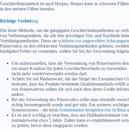
Geschlechtskrankheit ist auch Herpes. Herpes kann in schweren Fälle
in den meisten Fällen harmlos.
Richtige Verhüt
ung
Die beste Methode, um die gängigsten Geschlechtskrankheiten zu verhin
von Verhütungsmitteln, die alle ihre jeweiligen Vor- und Nachteile ha
Verhütungsmethoden. Denn sie
schützen vor ungewollten Schwangers
Präservative zu den effektivsten Verhütungsmethoden gehören, werden
häufigsten Fehler zu vermeiden, sollten Sie bei der Anwendung folgen
Um sicherzustellen, dass die Verwendung von Präservativen den
ein neues Kondom für jeden Geschlechtsverkehr zu verwenden. Es 
nicht mehr wiederverwendet werden darf.
Achten Sie auf Markenware, die das Siegel der Europäischen Un
bedeutet, dass das Produkt bestimmte Qualitätsstandards erfüllt
von Präservativen sollten Sie sich auch über deren Größe infor
andere.
Bei der Anwendung des Präservativs sollte man ebenfalls vorsicht
richtig heruntergerollt wurde und gut sitzt. Ein weiteres wichti
Sonnencremes – die beim
Sonnenbaden beispielsweise in Ibiza
u
Es ist auch wichtig zu beachten, dass das Haltbarkeitsdatum von 
normalerweise etwa 5 Jahre. Daher kann es empfehlenswert sein, 
zu prüfen, bevor diese eingepackt werden.