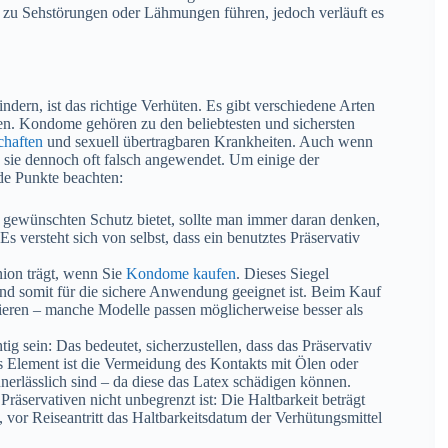
n zu Sehstörungen oder Lähmungen führen, jedoch verläuft es
dern, ist das richtige Verhüten. Es gibt verschiedene Arten
ben. Kondome gehören zu den beliebtesten und sichersten
chaften
und sexuell übertragbaren Krankheiten. Auch wenn
 sie dennoch oft falsch angewendet. Um einige der
de Punkte beachten:
 gewünschten Schutz bietet, sollte man immer daran denken,
versteht sich von selbst, dass ein benutztes Präservativ
ion trägt, wenn Sie
Kondome kaufen
. Dieses Siegel
 und somit für die sichere Anwendung geeignet ist. Beim Kauf
mieren – manche Modelle passen möglicherweise besser als
ig sein: Das bedeutet, sicherzustellen, dass das Präservativ
ges Element ist die Vermeidung des Kontakts mit Ölen oder
nerlässlich sind – da diese das Latex schädigen können.
Präservativen nicht unbegrenzt ist: Die Haltbarkeit beträgt
vor Reiseantritt das Haltbarkeitsdatum der Verhütungsmittel