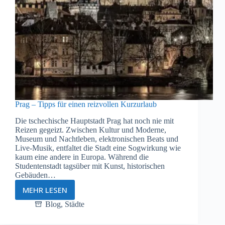
Prag – Tipps für einen reizvollen Kurzurlaub
Die tschechische Hauptstadt Prag hat noch nie mit
Reizen gegeizt. Zwischen Kultur und Moderne,
Museum und Nachtleben, elektronischen Beats und
Live-Musik, entfaltet die Stadt eine Sogwirkung wie
kaum eine andere in Europa. Während die
Studentenstadt tagsüber mit Kunst, historischen
Gebäuden…
MEHR LESEN
Prag
–
Blog
,
Städte
Tipps
für