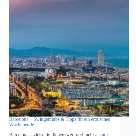
Karibik
Barcelona – Swingerclubs & Tipps für ein erotisches
Wochenende
Barcelona – vielseitig, liebenswert und mehr als nur