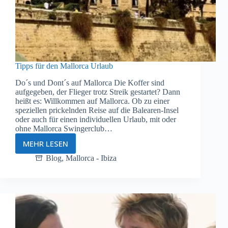
Tipps für den Mallorca Urlaub
Do´s und Dont´s auf Mallorca Die Koffer sind
aufgegeben, der Flieger trotz Streik gestartet? Dann
heißt es: Willkommen auf Mallorca. Ob zu einer
speziellen prickelnden Reise auf die Balearen-Insel
oder auch für einen individuellen Urlaub, mit oder
ohne Mallorca Swingerclub…
MEHR LESEN
Tipps
für
Blog
,
Mallorca - Ibiza
den
Mallorca
Urlaub