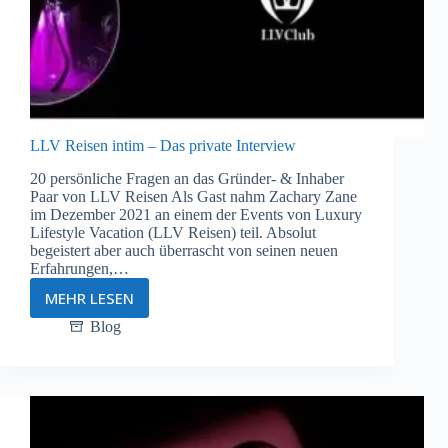
LLV Reisen intim – Das private Interview
20 persönliche Fragen an das Gründer- & Inhaber
Paar von LLV Reisen Als Gast nahm Zachary Zane
im Dezember 2021 an einem der Events von Luxury
Lifestyle Vacation (LLV Reisen) teil. Absolut
begeistert aber auch überrascht von seinen neuen
Erfahrungen,…
MEHR LESEN
LLV
Reisen
Blog
intim
–
Das
private
Interview