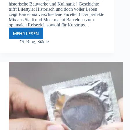
historische Bauwerke und Kulinarik ! Geschichte
trifft Lifestyle: Historisch und doch voller Leben
zeigt Barcelona verschiedene Facetten! Der perfekte
Mix aus Stadt und Meer macht Barcelona zum
optimalen Reiseziel, sowohl für Kurztrips…
MEHR LESEN
Barcelona
–
Blog
,
Städte
Swingerclubs
&
Tipps
für
ein
erotisches
Wochenende