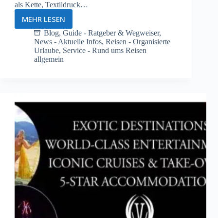
als Kette, Textildruck…
MEHR LESEN
Das
internationale
Blog
,
Guide - Ratgeber & Wegweiser
,
News - Aktuelle Infos
,
Reisen - Organisierte
Swinger
Urlaube
,
Service - Rund ums Reisen
Symbol
allgemein