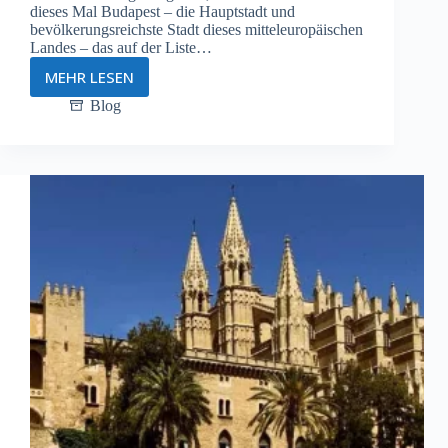
dieses Mal Budapest – die Hauptstadt und
bevölkerungsreichste Stadt dieses mitteleuropäischen
Landes – das auf der Liste…
MEHR LESEN
Budapest
–
Blog
Ein
erotisches
Wochenende