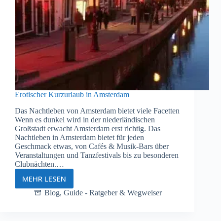
Erotischer Kurzurlaub in Amsterdam
Das Nachtleben von Amsterdam bietet viele Facetten
Wenn es dunkel wird in der niederländischen
Großstadt erwacht Amsterdam erst richtig. Das
Nachtleben in Amsterdam bietet für jeden
Geschmack etwas, von Cafés & Musik-Bars über
Veranstaltungen und Tanzfestivals bis zu besonderen
Clubnächten.…
MEHR LESEN
Erotischer
Kurzurlaub
Blog
,
Guide - Ratgeber & Wegweiser
in
Amsterdam