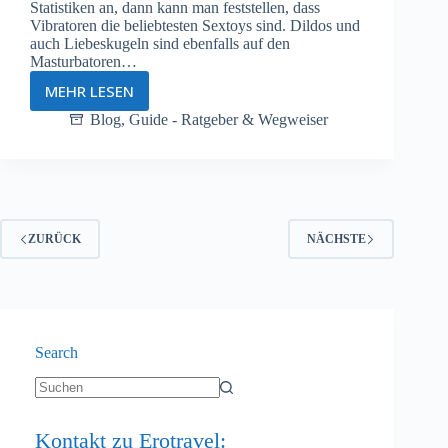
Statistiken an, dann kann man feststellen, dass
Vibratoren die beliebtesten Sextoys sind. Dildos und
auch Liebeskugeln sind ebenfalls auf den
Masturbatoren…
MEHR LESEN
Die
besten
Blog
,
Guide - Ratgeber & Wegweiser
Sextoys
für
sinnliche
Solostunden
auf
Reisen
ZURÜCK
NÄCHSTE
Search
Keine
Ergebnisse
Kontakt zu Erotravel: