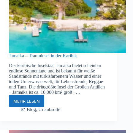
Jamaika – Trauminsel in der Karibik
Der karibische Inselstaat Jamaika bietet scheinbar
endlose Sonnentage und ist bekannt für weiße
Sandstrände mit türkisfarbenem Wasser und einer
tollen Unterwasserwelt, für Lebensfreude, Reggae
und Tanz. Die drittgrößte Insel der Großen Antillen
– Jamaika ist ca. 10.000 km² groß –…
MEHR LESEN
Jamaika
–
Blog
,
Urlaubsorte
Trauminsel
in
der