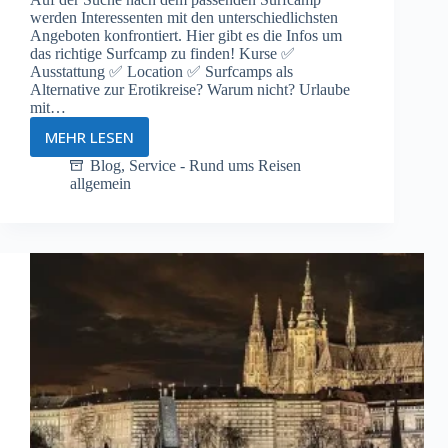
werden Interessenten mit den unterschiedlichsten
Angeboten konfrontiert. Hier gibt es die Infos um
das richtige Surfcamp zu finden! Kurse ✅
Ausstattung ✅ Location ✅ Surfcamps als
Alternative zur Erotikreise? Warum nicht? Urlaube
mit…
MEHR LESEN
Surfcamp
suchen
Blog
,
Service - Rund ums Reisen
allgemein
&
finden
►
Wesentliche
Details