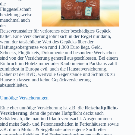
die
Fluggesellschaft
beziehungsweise
manchmal auch
der
Reiseveranstalter für verlorenes oder beschädigtes Gepäck
haftet. Eine Versicherung lohnt sich in der Regel nur dann,
wenn der tatsächliche Wert des Gepäcks über der
Haftungsobergrenze von rund 1.300 Euro liegt. Geld,
Schecks, Flugtickets, Dokumente und besondere Wertsachen
sind von der Versicherung generell ausgeschlossen. Bei einem
Einbruch im Hotelzimmer oder Raub in einem Parkhaus zahlt
zumindest in Europa evtl. auch die Hausratversicherung.
Daher rät der BvD, wertvolle Gegenstände und Schmuck zu
Hause zu lassen und keine Gepäckversicherung
abzuschließen.
Unnötige Versicherungen
Eine eher unnötige Versicherung ist z.B. die
Reisehaftpflicht-
Versicherung
, denn die private Haftpflicht deckt auch
Schäden ab, die man im Urlaub verursacht. Ausgenommen
sind meist Sach- und Personenschäden in Ferienhäusern sowie
z.B. durch Motor- & Segelboote oder eigene Surfbretter
verursachte Schäden. Bei Ferienhausbuchungen sollte man