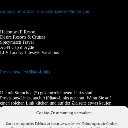
Erotravel ist offizieller & zertifizierter Partner von
Hedonism II Resort
Desire Resorts & Cruises
Spicymatch Travel
AGN Cap d' Agde
LLV Luxury Lifestyle Vacations
Provisions- / Affiliate-Links
Die mit Sternchen (*) gekennzeichneten Links sind
Provisions-Links, auch Affiliate-Links genannt. Wenn Sie auf
einen solchen Link klicken und auf der Zielseite etwas kaufen,
bekommen wir vom betreffenden Anbieter oder Online-Shop
Cookie-Zustimmung verwalten
eine Vermittlerprovision. Es entstehen für Sie keine Nachteile
beim Kauf oder beim Preis, manchmal wird es dadurch sogar
etwas günstiger.
Um dir ein optimales Erlebnis zu bieten, verwenden wir Technologien wie Cookies,