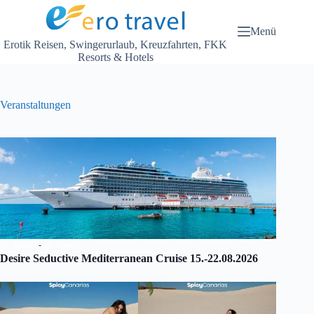
Zum
Inhalt
springen
Menü
Erotik Reisen, Swingerurlaub, Kreuzfahrten, FKK
Resorts & Hotels
Veranstaltungen
15. August
-
22. August
Desire Seductive Mediterranean Cruise 15.-22.08.2026