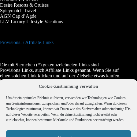
Desire Resorts & Cruises
Spicymatch Travel
AGN Cap d' Agde
LLV Luxury Lifestyle Vacations
Provisions- / Affiliate-Links
Die mit Sternchen (*) gekennzeichneten Links sind
Provisions-Links, auch Affiliate-Links genannt. Wenn Sie auf
einen solchen Link klicken und auf der Zielseite etwas kaufen,
bekommen wir vom betreffenden Anbieter oder Online-Shop
Cookie-Zustimmung verwalten
eine Vermittlerprovision. Es entstehen für Sie keine Nachteile
beim Kauf oder beim Preis, manchmal wird es dadurch sogar
etwas günstiger.
Um dir ein optimales Erlebnis zu bieten, verwenden wir Technologien wie Cookies,
um Geräteinformationen zu speichern und/oder darauf zuzugreifen. Wenn du diesen
Technologien zustimmst, können wir Daten wie das Surfverhalten oder eindeutige IDs
auf dieser Website verarbeiten. Wenn du deine Zustimmung nicht erteilst oder
Jugendschutz
zurückziehst, können bestimmte Merkmale und Funktionen beeinträchtigt werden.