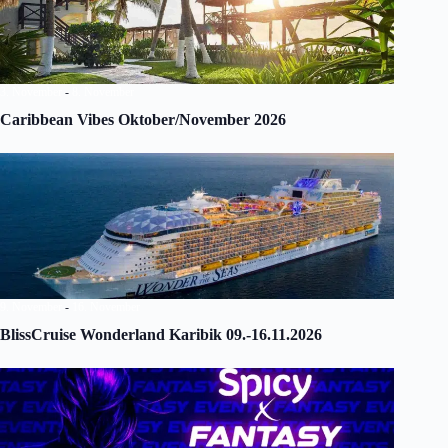
3. November
-
8. November
Caribbean Vibes Oktober/November 2026
9. November
-
16. November
BlissCruise Wonderland Karibik 09.-16.11.2026