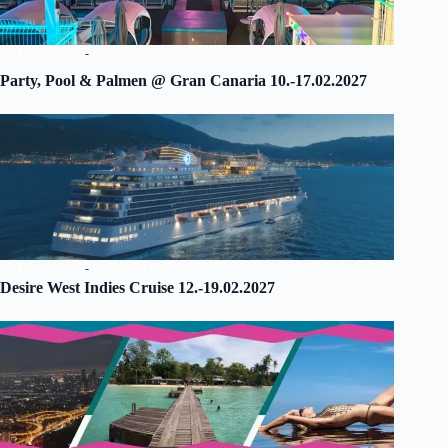
10. Februar 2027
-
17. Februar 2027
Party, Pool & Palmen @ Gran Canaria 10.-17.02.2027
12. Februar 2027
-
19. Februar 2027
Desire West Indies Cruise 12.-19.02.2027