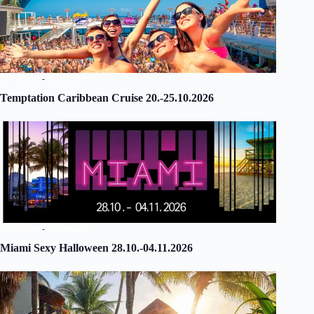
20. Oktober
-
25. Oktober
Temptation Caribbean Cruise 20.-25.10.2026
28. Oktober
-
4. November
Miami Sexy Halloween 28.10.-04.11.2026