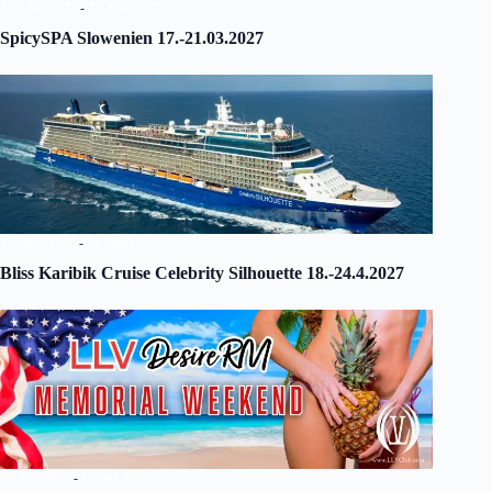
17. März 2027
-
21. März 2027
SpicySPA Slowenien 17.-21.03.2027
18. April 2027
-
24. April 2027
Bliss Karibik Cruise Celebrity Silhouette 18.-24.4.2027
27. Mai 2027
-
1. Juni 2027