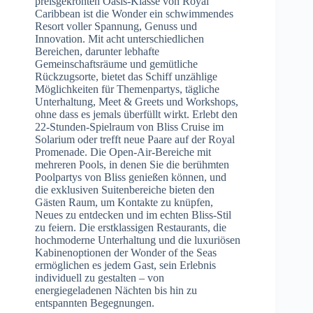
preisgekrönten Oasis-Klasse von Royal
Caribbean ist die Wonder ein schwimmendes
Resort voller Spannung, Genuss und
Innovation. Mit acht unterschiedlichen
Bereichen, darunter lebhafte
Gemeinschaftsräume und gemütliche
Rückzugsorte, bietet das Schiff unzählige
Möglichkeiten für Themenpartys, tägliche
Unterhaltung, Meet & Greets und Workshops,
ohne dass es jemals überfüllt wirkt. Erlebt den
22-Stunden-Spielraum von Bliss Cruise im
Solarium oder trefft neue Paare auf der Royal
Promenade. Die Open-Air-Bereiche mit
mehreren Pools, in denen Sie die berühmten
Poolpartys von Bliss genießen können, und
die exklusiven Suitenbereiche bieten den
Gästen Raum, um Kontakte zu knüpfen,
Neues zu entdecken und im echten Bliss-Stil
zu feiern. Die erstklassigen Restaurants, die
hochmoderne Unterhaltung und die luxuriösen
Kabinenoptionen der Wonder of the Seas
ermöglichen es jedem Gast, sein Erlebnis
individuell zu gestalten – von
energiegeladenen Nächten bis hin zu
entspannten Begegnungen.