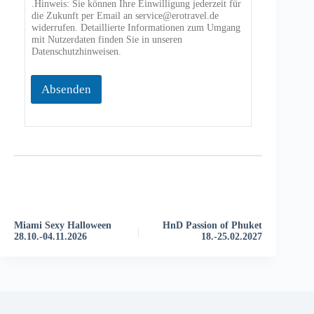
.Hinweis: Sie können Ihre Einwilligung jederzeit für
die Zukunft per Email an service@erotravel.de
widerrufen. Detaillierte Informationen zum Umgang
mit Nutzerdaten finden Sie in unseren
Datenschutzhinweisen.
Absenden
V
e
r
a
Miami Sexy Halloween
HnD Passion of Phuket
n
28.10.-04.11.2026
18.-25.02.2027
s
t
a
l
t
u