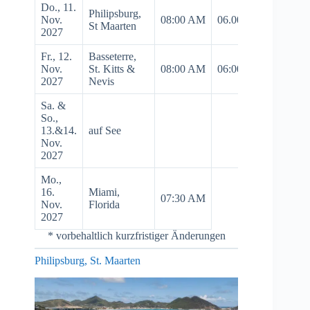
Do., 11.
Philipsburg,
Nov.
08:00 AM
06.00 PM
St Maarten
2027
Fr., 12.
Basseterre,
Nov.
St. Kitts &
08:00 AM
06:00 PM
2027
Nevis
Sa. &
So.,
13.&14.
auf See
Nov.
2027
Mo.,
16.
Miami,
07:30 AM
Nov.
Florida
2027
* vorbehaltlich kurzfristiger Änderungen
Philipsburg, St. Maarten