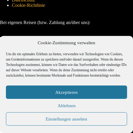
Cookie-Richtlinie
Bei eigenen Reisen (bzw. Zahlung an/über uns):
Cookie-Zustimmung verwalten
Um dir ein optimales Erlebnis zu bieten, verwenden wir Technologien wie Cookies,
um Geräteinformationen zu speichern und/oder darauf zuzugreifen. Wenn du diesen
Technologien zustimmst, können wir Daten wie das Surfverhalten oder eindeutige IDs
auf dieser Website verarbeiten. Wenn du deine Zustimmung nicht erteilst oder
zurückziehst, können bestimmte Merkmale und Funktionen beeinträchtigt werden.
Akzeptieren
Ablehnen
Einstellungen ansehen