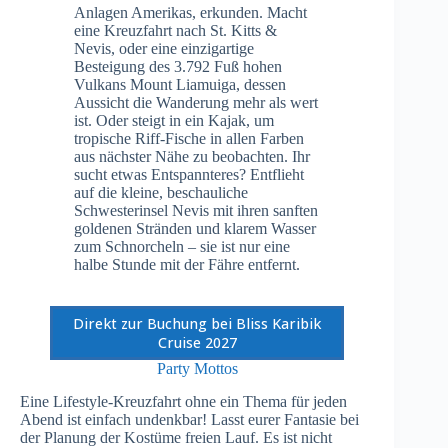
Anlagen Amerikas, erkunden. Macht
eine Kreuzfahrt nach St. Kitts &
Nevis, oder eine einzigartige
Besteigung des 3.792 Fuß hohen
Vulkans Mount Liamuiga, dessen
Aussicht die Wanderung mehr als wert
ist. Oder steigt in ein Kajak, um
tropische Riff-Fische in allen Farben
aus nächster Nähe zu beobachten. Ihr
sucht etwas Entspannteres? Entflieht
auf die kleine, beschauliche
Schwesterinsel Nevis mit ihren sanften
goldenen Stränden und klarem Wasser
zum Schnorcheln – sie ist nur eine
halbe Stunde mit der Fähre entfernt.
Direkt zur Buchung bei Bliss Karibik
Cruise 2027
Party Mottos
Eine Lifestyle-Kreuzfahrt ohne ein Thema für jeden
Abend ist einfach undenkbar! Lasst eurer Fantasie bei
der Planung der Kostüme freien Lauf. Es ist nicht