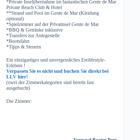
*Private Inselübernahme im fantastischen Gente de Mar
Private Beach Club & Hotel
**Strand und Pool im Gente de Mar (Kleidung
optional)
*Spielzimmer auf der Privatinsel Gente de Mar
*BBQ & Getränke inklusive
*Transfers zur Anlegestelle
*Bootsfahrt
*Tipps & Steuern
Ein einzigartiges und unvergessliches Erolifestyle-
Erlebnis !
Verpassen Sie es nicht und buchen Sie direkt bei
LLV hier!
(zwei der Zimmerkategorien sind bereits fast
ausgebucht)
Die Zimmer:
V
e
r
a
n
Erotravel Passion Rom