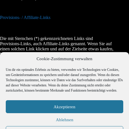
Provisions- / Affiliate-Links
Die mit Sternchen (*) gekennzeichneten Links sind
Provisions-Links, auch Affiliate-Links genannt. Wenn Sie auf
einen solchen Link klicken und auf der Zielseite etwas kaufen,
bekommen wir vom betreffenden Anbieter oder Online-Shop
Cookie-Zustimmung verwalten
eine Vermittlerprovision. Es entstehen für Sie keine Nachteile
beim Kauf oder beim Preis, manchmal wird es dadurch sogar
etwas günstiger.
Um dir ein optimales Erlebnis zu bieten, verwenden wir Technologien wie Cookies,
um Geräteinformationen zu speichern und/oder darauf zuzugreifen. Wenn du diesen
Technologien zustimmst, können wir Daten wie das Surfverhalten oder eindeutige IDs
auf dieser Website verarbeiten. Wenn du deine Zustimmung nicht erteilst oder
Jugendschutz
zurückziehst, können bestimmte Merkmale und Funktionen beeinträchtigt werden.
Akzeptieren
Copyright © 2026 Erotravel - Realisierung Webdesign
Ablehnen
ITenergy Achim Wagner