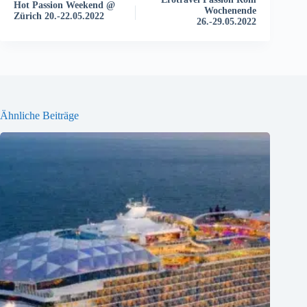
s
Hot Passion Weekend @
Wochenende
t
Zürich 20.-22.05.2022
26.-29.05.2022
a
l
t
u
n
g
-
Ähnliche Beiträge
N
a
v
i
g
a
t
i
o
n