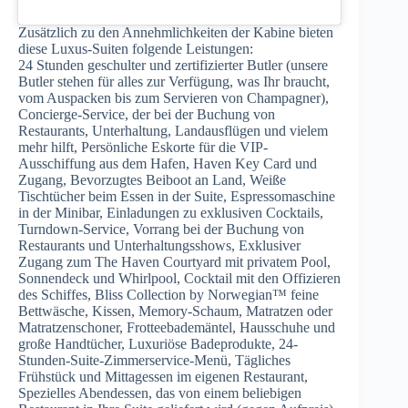
Zusätzlich zu den Annehmlichkeiten der Kabine bieten
diese Luxus-Suiten folgende Leistungen:
24 Stunden geschulter und zertifizierter Butler (unsere
Butler stehen für alles zur Verfügung, was Ihr braucht,
vom Auspacken bis zum Servieren von Champagner),
Concierge-Service, der bei der Buchung von
Restaurants, Unterhaltung, Landausflügen und vielem
mehr hilft, Persönliche Eskorte für die VIP-
Ausschiffung aus dem Hafen, Haven Key Card und
Zugang, Bevorzugtes Beiboot an Land, Weiße
Tischtücher beim Essen in der Suite, Espressomaschine
in der Minibar, Einladungen zu exklusiven Cocktails,
Turndown-Service, Vorrang bei der Buchung von
Restaurants und Unterhaltungsshows, Exklusiver
Zugang zum The Haven Courtyard mit privatem Pool,
Sonnendeck und Whirlpool, Cocktail mit den Offizieren
des Schiffes, Bliss Collection by Norwegian™ feine
Bettwäsche, Kissen, Memory-Schaum, Matratzen oder
Matratzenschoner, Frotteebademäntel, Hausschuhe und
große Handtücher, Luxuriöse Badeprodukte, 24-
Stunden-Suite-Zimmerservice-Menü, Tägliches
Frühstück und Mittagessen im eigenen Restaurant,
Spezielles Abendessen, das von einem beliebigen