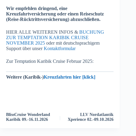
Wir empfehlen dringend, eine
Kreuzfahrtversicherung oder einen Reiseschutz
(Reise-Rücktrittsversicherung) abzuschließen.
HIER ALLE WEITEREN INFOS &
BUCHUNG
ZUR TEMPTATION KARIBIK CRUISE
NOVEMBER 2025
oder mit deutschsprachigem
Support über unser
Kontaktformular
Zur Temptation Karibik Cruise Februar 2025:
Weitere (Karibik-)
Kreuzfahrten hier [klick]
V
e
r
a
n
BlissCruise Wonderland
LLV Nordatlantik
s
Karibik 09.-16.11.2026
Xperience 02.-09.10.2026
t
a
l