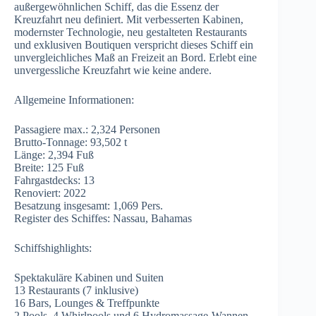
außergewöhnlichen Schiff, das die Essenz der
Kreuzfahrt neu definiert. Mit verbesserten Kabinen,
modernster Technologie, neu gestalteten Restaurants
und exklusiven Boutiquen verspricht dieses Schiff ein
unvergleichliches Maß an Freizeit an Bord. Erlebt eine
unvergessliche Kreuzfahrt wie keine andere.
Allgemeine Informationen:
Passagiere max.: 2,324 Personen
Brutto-Tonnage: 93,502 t
Länge: 2,394 Fuß
Breite: 125 Fuß
Fahrgastdecks: 13
Renoviert: 2022
Besatzung insgesamt: 1,069 Pers.
Register des Schiffes: Nassau, Bahamas
Schiffshighlights:
Spektakuläre Kabinen und Suiten
13 Restaurants (7 inklusive)
16 Bars, Lounges & Treffpunkte
2 Pools, 4 Whirlpools und 6 Hydromassage-Wannen