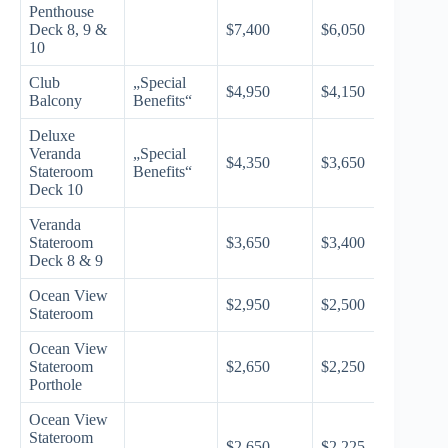
Penthouse
Deck 8, 9 &
$7,400
$6,050
10
Club
„Special
$4,950
$4,150
Balcony
Benefits“
Deluxe
Veranda
„Special
$4,350
$3,650
Stateroom
Benefits“
Deck 10
Veranda
Stateroom
$3,650
$3,400
Deck 8 & 9
Ocean View
$2,950
$2,500
Stateroom
Ocean View
Stateroom
$2,650
$2,250
Porthole
Ocean View
Stateroom
$2,650
$2,225