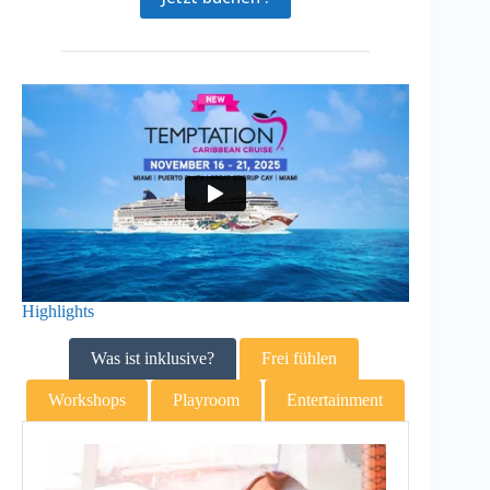
Highlights
Was ist inklusive?
Frei fühlen
Workshops
Playroom
Entertainment