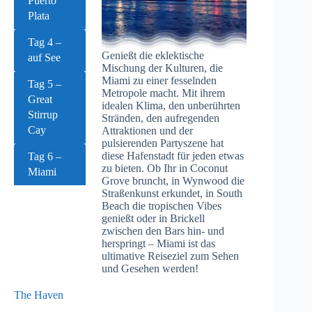
Puerto
Plata
Tag 4 –
Genießt die eklektische
auf See
Mischung der Kulturen, die
Miami zu einer fesselnden
Tag 5 –
Metropole macht. Mit ihrem
Great
idealen Klima, den unberührten
Stirrup
Stränden, den aufregenden
Cay
Attraktionen und der
pulsierenden Partyszene hat
diese Hafenstadt für jeden etwas
Tag 6 –
zu bieten. Ob Ihr in Coconut
Miami
Grove bruncht, in Wynwood die
Straßenkunst erkundet, in South
Beach die tropischen Vibes
genießt oder in Brickell
zwischen den Bars hin- und
herspringt – Miami ist das
ultimative Reiseziel zum Sehen
und Gesehen werden!
The Haven