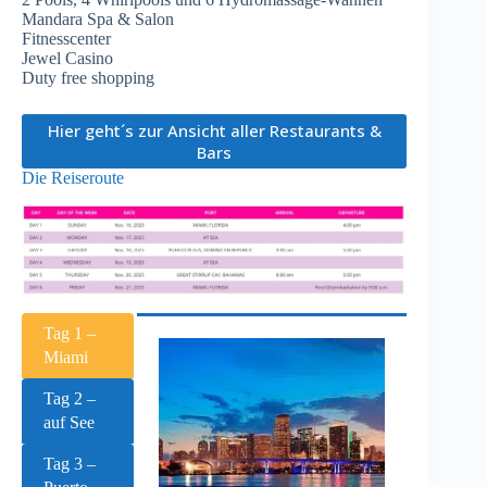
Mandara Spa & Salon
Fitnesscenter
Jewel Casino
Duty free shopping
Hier geht´s zur Ansicht aller Restaurants &
Bars
Die Reiseroute
Tag 1 –
Miami
Tag 2 –
auf See
Tag 3 –