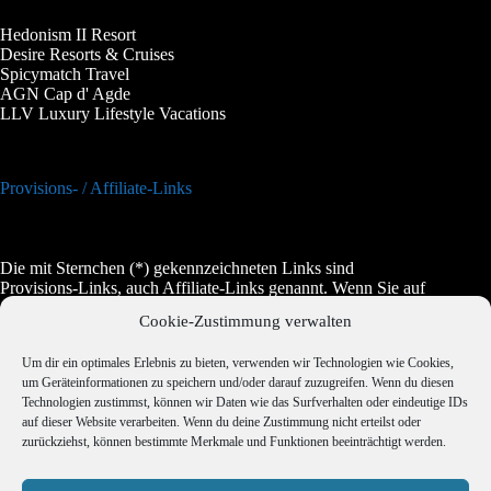
Hedonism II Resort
Desire Resorts & Cruises
Spicymatch Travel
AGN Cap d' Agde
LLV Luxury Lifestyle Vacations
Provisions- / Affiliate-Links
Die mit Sternchen (*) gekennzeichneten Links sind
Provisions-Links, auch Affiliate-Links genannt. Wenn Sie auf
einen solchen Link klicken und auf der Zielseite etwas kaufen,
Cookie-Zustimmung verwalten
bekommen wir vom betreffenden Anbieter oder Online-Shop
eine Vermittlerprovision. Es entstehen für Sie keine Nachteile
Um dir ein optimales Erlebnis zu bieten, verwenden wir Technologien wie Cookies,
beim Kauf oder beim Preis, manchmal wird es dadurch sogar
um Geräteinformationen zu speichern und/oder darauf zuzugreifen. Wenn du diesen
etwas günstiger.
Technologien zustimmst, können wir Daten wie das Surfverhalten oder eindeutige IDs
auf dieser Website verarbeiten. Wenn du deine Zustimmung nicht erteilst oder
zurückziehst, können bestimmte Merkmale und Funktionen beeinträchtigt werden.
Jugendschutz