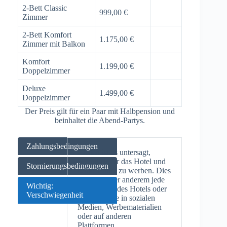
2-Bett Classic
999,00 €
Zimmer
2-Bett Komfort
1.175,00 €
Zimmer mit Balkon
Komfort
1.199,00 €
Doppelzimmer
Deluxe
1.499,00 €
Doppelzimmer
Der Preis gilt für ein Paar mit Halbpension und
beinhaltet die Abend-Partys.
Zahlungsbedingungen
Gästen ist es untersagt,
öffentlich für das Hotel und
Stornierungsbedingungen
seine Marke zu werben. Dies
umfasst unter anderem jede
Wichtig:
Erwähnung des Hotels oder
Verschwiegenheit
seiner Marke in sozialen
Medien, Werbematerialien
oder auf anderen
Plattformen.