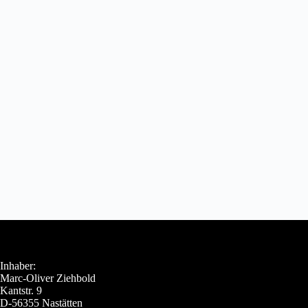
Inhaber:
Marc-Oliver Ziehbold
Kantstr. 9
D-56355 Nastätten