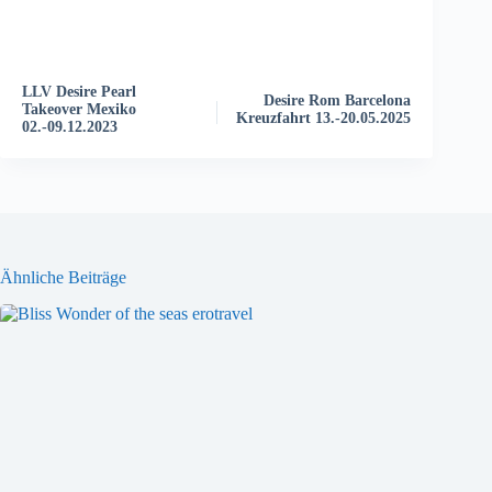
V
e
r
a
n
LLV Desire Pearl
s
Desire Rom Barcelona
Takeover Mexiko
t
Kreuzfahrt 13.-20.05.2025
02.-09.12.2023
a
l
t
u
n
g
-
Ähnliche Beiträge
N
a
v
i
g
a
t
i
o
n