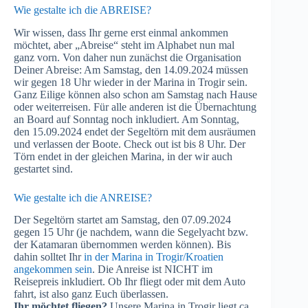
Wie gestalte ich die ABREISE?
Wir wissen, dass Ihr gerne erst einmal ankommen
möchtet, aber „Abreise“ steht im Alphabet nun mal
ganz vorn. Von daher nun zunächst die Organisation
Deiner Abreise: Am Samstag, den 14.09.2024 müssen
wir gegen 18 Uhr wieder in der Marina in Trogir sein.
Ganz Eilige können also schon am Samstag nach Hause
oder weiterreisen. Für alle anderen ist die Übernachtung
an Board auf Sonntag noch inkludiert. Am Sonntag,
den 15.09.2024 endet der Segeltörn mit dem ausräumen
und verlassen der Boote. Check out ist bis 8 Uhr. Der
Törn endet in der gleichen Marina, in der wir auch
gestartet sind.
Wie gestalte ich die ANREISE?
Der Segeltörn startet am Samstag, den 07.09.2024
gegen 15 Uhr (je nachdem, wann die Segelyacht bzw.
der Katamaran übernommen werden können). Bis
dahin solltet Ihr
in der Marina in Trogir/Kroatien
angekommen sein
. Die Anreise ist NICHT im
Reisepreis inkludiert. Ob Ihr fliegt oder mit dem Auto
fahrt, ist also ganz Euch überlassen.
Ihr möchtet fliegen?
Unsere Marina in Trogir liegt ca.