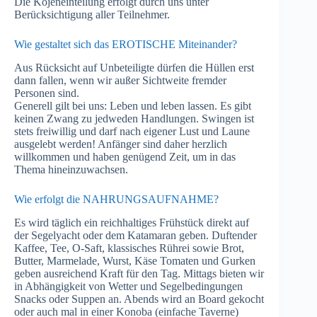
Die Kojeneinteilung erfolgt durch uns unter
Berücksichtigung aller Teilnehmer.
Wie gestaltet sich das EROTISCHE Miteinander?
Aus Rücksicht auf Unbeteiligte dürfen die Hüllen erst
dann fallen, wenn wir außer Sichtweite fremder
Personen sind.
Generell gilt bei uns: Leben und leben lassen. Es gibt
keinen Zwang zu jedweden Handlungen. Swingen ist
stets freiwillig und darf nach eigener Lust und Laune
ausgelebt werden! Anfänger sind daher herzlich
willkommen und haben genügend Zeit, um in das
Thema hineinzuwachsen.
Wie erfolgt die NAHRUNGSAUFNAHME?
Es wird täglich ein reichhaltiges Frühstück direkt auf
der Segelyacht oder dem Katamaran geben. Duftender
Kaffee, Tee, O-Saft, klassisches Rührei sowie Brot,
Butter, Marmelade, Wurst, Käse Tomaten und Gurken
geben ausreichend Kraft für den Tag. Mittags bieten wir
in Abhängigkeit von Wetter und Segelbedingungen
Snacks oder Suppen an. Abends wird an Board gekocht
oder auch mal in einer Konoba (einfache Taverne)