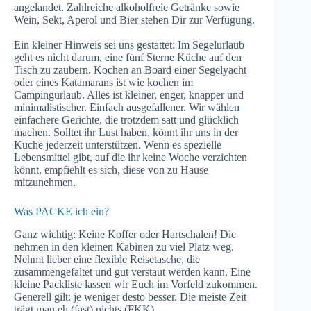
angelandet. Zahlreiche alkoholfreie Getränke sowie
Wein, Sekt, Aperol und Bier stehen Dir zur Verfügung.
Ein kleiner Hinweis sei uns gestattet: Im Segelurlaub
geht es nicht darum, eine fünf Sterne Küche auf den
Tisch zu zaubern. Kochen an Board einer Segelyacht
oder eines Katamarans ist wie kochen im
Campingurlaub. Alles ist kleiner, enger, knapper und
minimalistischer. Einfach ausgefallener. Wir wählen
einfachere Gerichte, die trotzdem satt und glücklich
machen. Solltet ihr Lust haben, könnt ihr uns in der
Küche jederzeit unterstützen. Wenn es spezielle
Lebensmittel gibt, auf die ihr keine Woche verzichten
könnt, empfiehlt es sich, diese von zu Hause
mitzunehmen.
Was PACKE ich ein?
Ganz wichtig: Keine Koffer oder Hartschalen! Die
nehmen in den kleinen Kabinen zu viel Platz weg.
Nehmt lieber eine flexible Reisetasche, die
zusammengefaltet und gut verstaut werden kann. Eine
kleine Packliste lassen wir Euch im Vorfeld zukommen.
Generell gilt: je weniger desto besser. Die meiste Zeit
trägt man eh (fast) nichts (FKK).