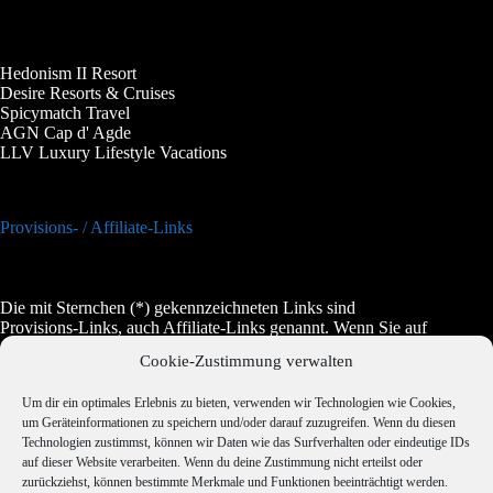
Hedonism II Resort
Desire Resorts & Cruises
Spicymatch Travel
AGN Cap d' Agde
LLV Luxury Lifestyle Vacations
Provisions- / Affiliate-Links
Die mit Sternchen (*) gekennzeichneten Links sind
Provisions-Links, auch Affiliate-Links genannt. Wenn Sie auf
einen solchen Link klicken und auf der Zielseite etwas kaufen,
Cookie-Zustimmung verwalten
bekommen wir vom betreffenden Anbieter oder Online-Shop
eine Vermittlerprovision. Es entstehen für Sie keine Nachteile
Um dir ein optimales Erlebnis zu bieten, verwenden wir Technologien wie Cookies,
beim Kauf oder beim Preis, manchmal wird es dadurch sogar
um Geräteinformationen zu speichern und/oder darauf zuzugreifen. Wenn du diesen
etwas günstiger.
Technologien zustimmst, können wir Daten wie das Surfverhalten oder eindeutige IDs
auf dieser Website verarbeiten. Wenn du deine Zustimmung nicht erteilst oder
zurückziehst, können bestimmte Merkmale und Funktionen beeinträchtigt werden.
Jugendschutz