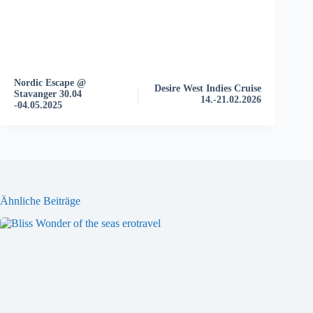
V
e
r
a
n
Nordic Escape @
s
Desire West Indies Cruise
Stavanger 30.04
t
14.-21.02.2026
-04.05.2025
a
l
t
u
n
g
-
Ähnliche Beiträge
N
a
v
i
g
a
t
i
o