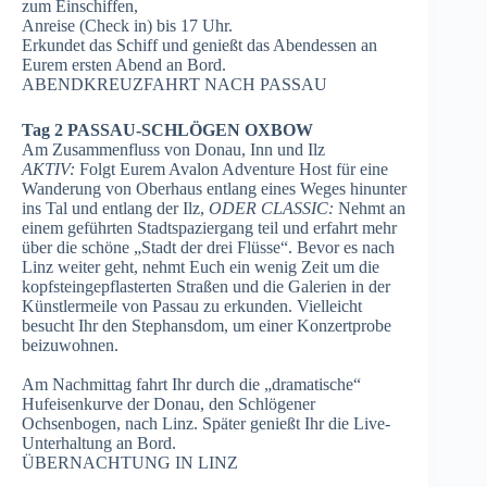
zum Einschiffen,
Anreise (Check in) bis 17 Uhr.
Erkundet das Schiff und genießt das Abendessen an
Eurem ersten Abend an Bord.
ABENDKREUZFAHRT NACH PASSAU
Tag 2 PASSAU-SCHLÖGEN OXBOW
Am Zusammenfluss von Donau, Inn und Ilz
AKTIV:
Folgt Eurem Avalon Adventure Host für eine
Wanderung von Oberhaus entlang eines Weges hinunter
ins Tal und entlang der Ilz,
ODER CLASSIC:
Nehmt an
einem geführten Stadtspaziergang teil und erfahrt mehr
über die schöne „Stadt der drei Flüsse“. Bevor es nach
Linz weiter geht, nehmt Euch ein wenig Zeit um die
kopfsteingepflasterten Straßen und die Galerien in der
Künstlermeile von Passau zu erkunden. Vielleicht
besucht Ihr den Stephansdom, um einer Konzertprobe
beizuwohnen.
Am Nachmittag fahrt Ihr durch die „dramatische“
Hufeisenkurve der Donau, den Schlögener
Ochsenbogen, nach Linz. Später genießt Ihr die Live-
Unterhaltung an Bord.
ÜBERNACHTUNG IN LINZ