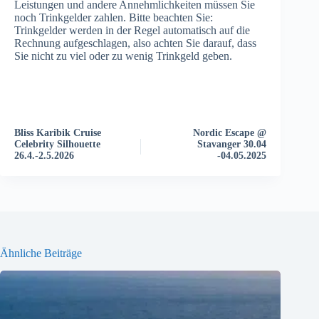
Leistungen und andere Annehmlichkeiten müssen Sie
noch Trinkgelder zahlen. Bitte beachten Sie:
Trinkgelder werden in der Regel automatisch auf die
Rechnung aufgeschlagen, also achten Sie darauf, dass
Sie nicht zu viel oder zu wenig Trinkgeld geben.
V
e
r
a
Bliss Karibik Cruise
Nordic Escape @
n
Celebrity Silhouette
Stavanger 30.04
s
26.4.-2.5.2026
-04.05.2025
t
a
l
t
u
n
g
-
Ähnliche Beiträge
N
a
v
i
g