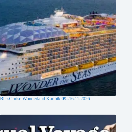
a
t
i
o
n
BlissCruise Wonderland Karibik 09.-16.11.2026