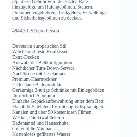
p/p; diese Gebühr wird der letzten Rate
hinzugefügt, um Hafengebühren, Steuern,
Dokumentengebühren, Trinkgelder, Verwaltungs-
und Sicherheitsgebühren zu decken.
4844,5 USD pro Person
Duvets im europäischen Stil
Weiche und feste Kopfkissen
Extra-Decken
Auswahl der Bettkonfiguration
Nächtlicher Turn-Down-Service
Nachttische mit Leselampen
Premium-Haartrockner
L’Occitane-Badeprodukte
Geräumige 3-türige Schränke mit Einlegeböden
für reichlich Stauraum
Einfache Gepäckaufbewahrung unter dem Bett
Flachbild-Satelliten-TV mit englischsprachigen
Kanälen und über 50 kostenlosen Filmen
Wecker, Direktwahltelefon
Bademäntel und Hausschuhe
Gut gefüllte Minibar
Kostenloses gefiltertes Wasser