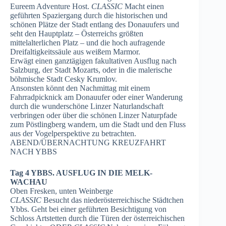
Eureem Adventure Host.
CLASSIC
Macht einen
geführten Spaziergang durch die historischen und
schönen Plätze der Stadt entlang des Donauufers und
seht den Hauptplatz – Österreichs größten
mittelalterlichen Platz – und die hoch aufragende
Dreifaltigkeitssäule aus weißem Marmor.
Erwägt einen ganztägigen fakultativen Ausflug nach
Salzburg, der Stadt Mozarts, oder in die malerische
böhmische Stadt Cesky Krumlov.
Ansonsten könnt den Nachmittag mit einem
Fahrradpicknick am Donauufer oder einer Wanderung
durch die wunderschöne Linzer Naturlandschaft
verbringen oder über die schönen Linzer Naturpfade
zum Pöstlingberg wandern, um die Stadt und den Fluss
aus der Vogelperspektive zu betrachten.
ABEND/ÜBERNACHTUNG KREUZFAHRT
NACH YBBS
Tag 4 YBBS. AUSFLUG IN DIE MELK-
WACHAU
Oben Fresken, unten Weinberge
CLASSIC
Besucht das niederösterreichische Städtchen
Ybbs. Geht bei einer geführten Besichtigung von
Schloss Artstetten durch die Türen der österreichischen