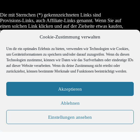
Die mit Sternchen (*) gekennzeichneten Links sind
Provisions-Links, auch Affiliate-Links genannt. Wenn Sie auf
einen solchen Link klicken und auf der Zielseite etwas kaufen,
bekommen wir vom betreffenden Anbieter oder Online-Shop
Cookie-Zustimmung verwalten
eine Vermittlerprovision. Es entstehen für Sie keine Nachteile
beim Kauf oder beim Preis, manchmal wird es dadurch sogar
etwas günstiger.
Um dir ein optimales Erlebnis zu bieten, verwenden wir Technologien wie Cookies,
um Geräteinformationen zu speichern und/oder darauf zuzugreifen. Wenn du diesen
Technologien zustimmst, können wir Daten wie das Surfverhalten oder eindeutige IDs
auf dieser Website verarbeiten. Wenn du deine Zustimmung nicht erteilst oder
Jugendschutz
zurückziehst, können bestimmte Merkmale und Funktionen beeinträchtigt werden.
Akzeptieren
Copyright © 2026 Erotravel - Realisierung Webdesign
Ablehnen
ITenergy Achim Wagner
Einstellungen ansehen
Impressum
Datenschutz
Cookie-Richtlinie
Deutsch