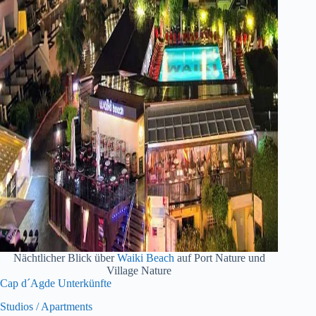
Nächtlicher Blick über
Waiki Beach
auf Port Nature und
Village Nature
Cap d´Agde Unterkünfte
Studios / Apartments