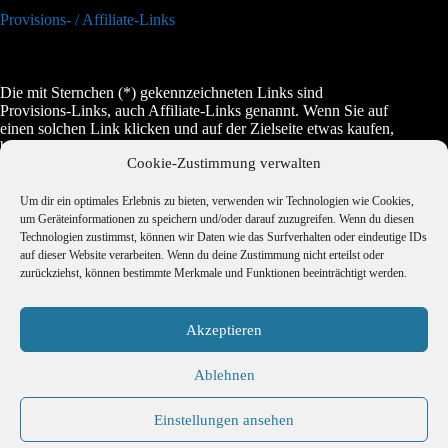
Provisions- / Affiliate-Links
Die mit Sternchen (*) gekennzeichneten Links sind
Provisions-Links, auch Affiliate-Links genannt. Wenn Sie auf
einen solchen Link klicken und auf der Zielseite etwas kaufen,
bekommen wir vom betreffenden Anbieter oder Online-Shop
Cookie-Zustimmung verwalten
eine Vermittlerprovision. Es entstehen für Sie keine Nachteile
beim Kauf oder beim Preis, manchmal wird es dadurch sogar
etwas günstiger.
Um dir ein optimales Erlebnis zu bieten, verwenden wir Technologien wie Cookies,
um Geräteinformationen zu speichern und/oder darauf zuzugreifen. Wenn du diesen
Technologien zustimmst, können wir Daten wie das Surfverhalten oder eindeutige IDs
auf dieser Website verarbeiten. Wenn du deine Zustimmung nicht erteilst oder
Jugendschutz
zurückziehst, können bestimmte Merkmale und Funktionen beeinträchtigt werden.
Akzeptieren
Copyright © 2026 Erotravel - Realisierung Webdesign
Ablehnen
ITenergy Achim Wagner
Einstellungen ansehen